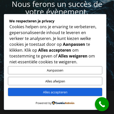
Nous ferons un succès de
votre évènement.
We respecteren je privacy
Cookies helpen ons je ervaring te verbeteren,
Contactez-nous
gepersonaliseerde inhoud te leveren en
verkeer te analyseren. Je kunt kiezen welke
cookies je toestaat door op
Aanpassen
te
klikken. Klik op
Alles accepteren
om
LETTRE D’INFORMATION
toestemming te geven of
Alles weigeren
om
Inscrivez-vous à notre newsletter pour
niet-essentiële cookies te weigeren.
rester informé de toutes les nouvelles et
activités. Inscrivez-vous maintenant!
Aanpassen
Alles afwijzen
Alles accepteren
Powered by
Copyright ® acTeam -
Webdesign by epica.be