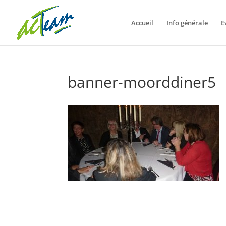
Accueil
Info générale
E
banner-moorddiner5