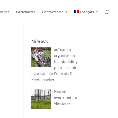
velles
Partenaires
Contactez-nous
Français
Nieuws
acTeam a
organisé un
teambuilding
pour le cabinet
d’avocats de Francois De
Keersmaeker
Nouvel
événement à
Vlierbeek!