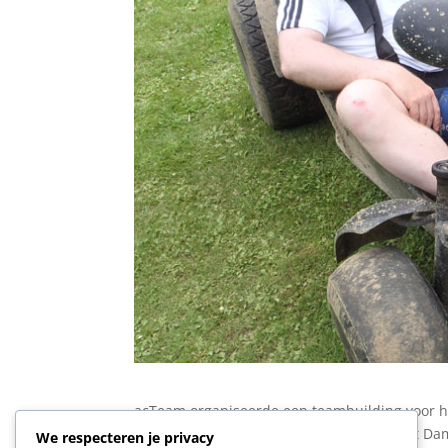
acTeam organiseerde een teambuilding voor h
verschillende evenementen: schattenjacht Da
We respecteren je privacy