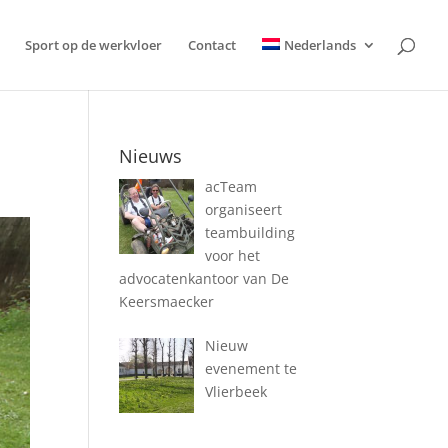
Sport op de werkvloer
Contact
Nederlands
Nieuws
acTeam
organiseert
teambuilding
voor het
advocatenkantoor van De
Keersmaecker
Nieuw
evenement te
Vlierbeek