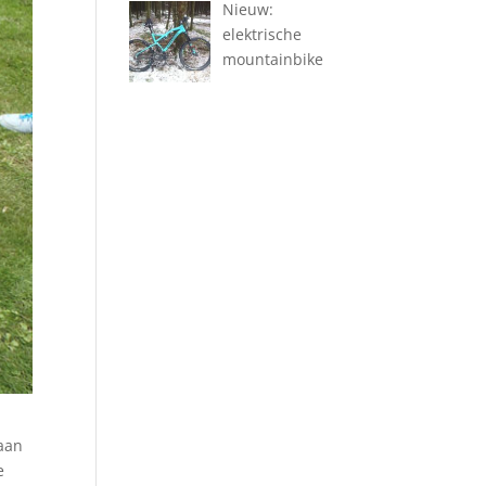
Nieuw:
elektrische
mountainbike
aan
e