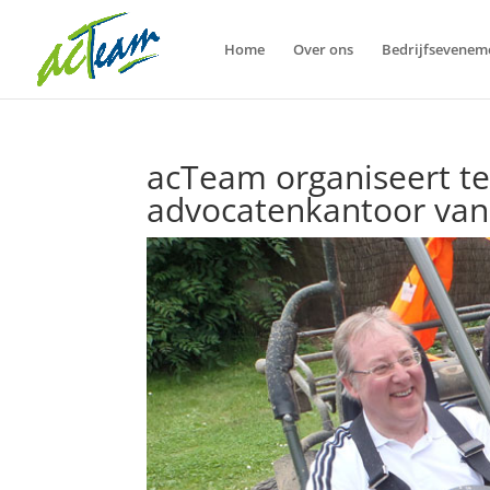
Home
Over ons
Bedrijfsevenem
acTeam organiseert te
advocatenkantoor va