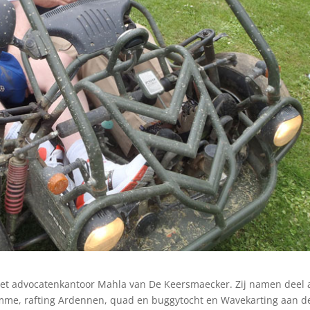
et advocatenkantoor Mahla van De Keersmaecker. Zij namen deel 
mme, rafting Ardennen, quad en buggytocht en Wavekarting aan d