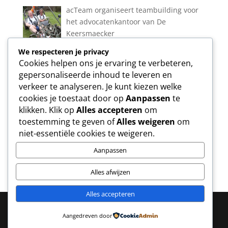
acTeam organiseert teambuilding voor
het advocatenkantoor van De
Keersmaecker
We respecteren je privacy
Cookies helpen ons je ervaring te verbeteren,
Nieuw evenement te Vlierbeek
gepersonaliseerde inhoud te leveren en
verkeer te analyseren. Je kunt kiezen welke
cookies je toestaat door op
Aanpassen
te
klikken. Klik op
Alles accepteren
om
toestemming te geven of
Alles weigeren
om
Nieuw: elektrische mountainbike
niet-essentiële cookies te weigeren.
Aanpassen
Alles afwijzen
Alles accepteren
Aangedreven door
Copyright ® acTeam -
Webdesign by epica.be