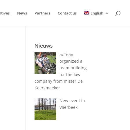
ntives
News
Partners
Contact us
English
Nieuws
acTeam
organized a
team building
for the law
company from mister De
Keersmaeker
New event in
Vlierbeek!