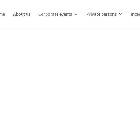
me
About us
Corporate events
Private persons
Ince