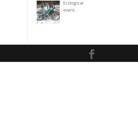
Ecological
event.